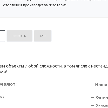
отопления производства "Изотерм".
ПРОЕКТЫ
FAQ
м объекты любой сложности, в том числе с нестан
ми!
веряют:
Наши
R Group
Оптим
Уника