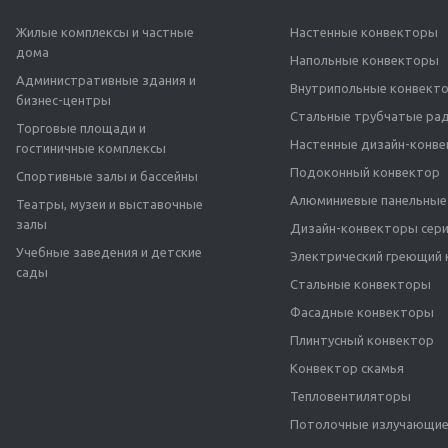
Жилые комплексы и частные
Настенные конвекторы
дома
Напольные конвекторы
Административные здания и
Внутрипольные конвект
бизнес-центры
Стальные трубчатые ра
Торговые площади и
Настенные дизайн-конв
гостиничные комплексы
Подоконный конвектор
Спортивные залы и бассейны
Алюминиевые панельные
Театры, музеи и выставочные
залы
Дизайн-конвекторы сери
Учебные заведения и детские
Электрический греющий 
сады
Стальные конвекторы
Фасадные конвекторы
Плинтусный конвектор
Конвектор скамья
Тепловентиляторы
Потолочные излучающие