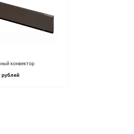
ный конвектор
9
руб
лей